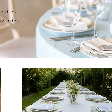
heid en
g worden