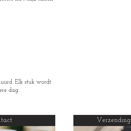
uurd. Elk stuk wordt
ere dag.
tact
Verzendin