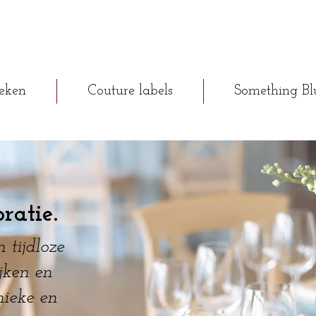
eken
Couture labels
Something Bl
ratie.
 tijdloze
jken en
nieke en