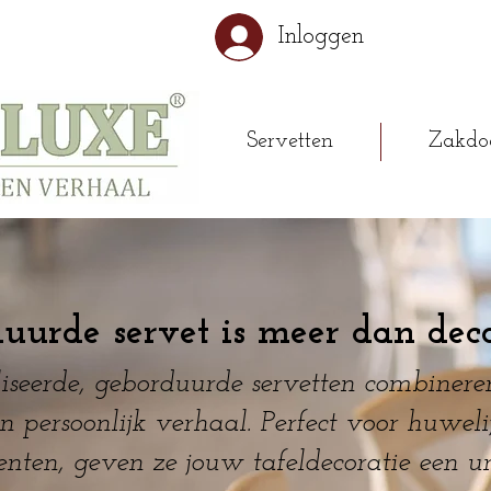
Inloggen
Servetten
Zakdo
uurde servet is meer dan deco
seerde, geborduurde servetten combineren
n persoonlijk verhaal. Perfect voor huweli
nten, geven ze jouw tafeldecoratie een u