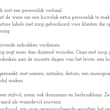
met een persoonlijk verhaal.
it de wens om een huwelijk extra persoonlijk te ma
uture labels met zorg geborduurd voor klanten die o
ring.
jvende indrukken verdienen.
king zegt meer dan duizend woorden. Onze met zorg g
ndenken aan de mooiste dagen van het leven: een huw
gemaakt, met namen, initialen, datum, een monogra
schil maken.
lleen stijlvol, maar ook duurzaam en herbruikbaar. Ze
aard als waardevol souvenir.
orduurd, zijn onze gepersonaliseerde servetten het pe