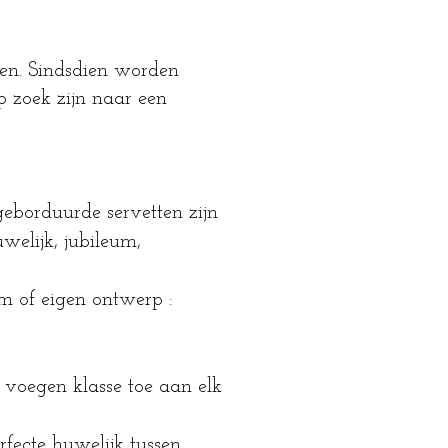
ken. Sindsdien worden
p zoek zijn naar een
eborduurde servetten zijn
elijk, jubileum,
m of eigen ontwerp :
 voegen klasse toe aan elk
rfecte huwelijk tussen