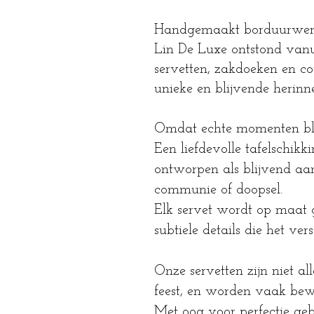
Handgemaakt borduurwerk 
Lin De Luxe ontstond vanu
servetten, zakdoeken en co
unieke en blijvende herinne
Omdat echte momenten bli
Een liefdevolle tafelschik
ontworpen als blijvend aa
communie of doopsel.
Elk servet wordt op maat 
subtiele details die het ver
Onze servetten zijn niet a
feest, en worden vaak bew
Met oog voor perfectie geb