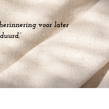
herinnering voor later
rduurd.”