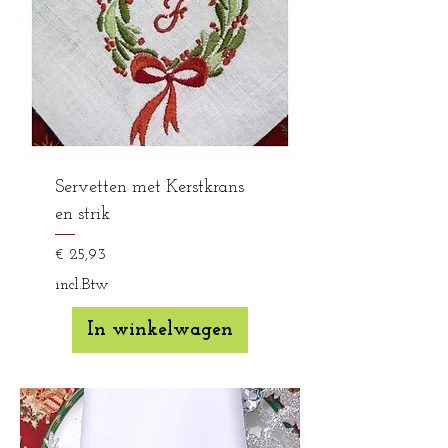
Servetten met Kerstkrans
en strik
Prijs
€ 25,93
incl.Btw
In winkelwagen