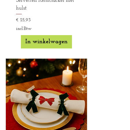
Servetten Kerstcracker met
hulst
Prijs
€ 25,93
incl.Btw
In winkelwagen