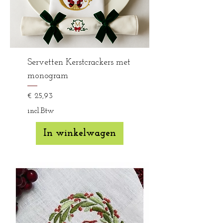
Servetten Kerstcrackers met
monogram
Prijs
€ 25,93
incl.Btw
In winkelwagen