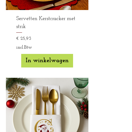
Servetten Kerstcracker met
strik
Prijs
€ 25,93
incl.Btw
In winkelwagen