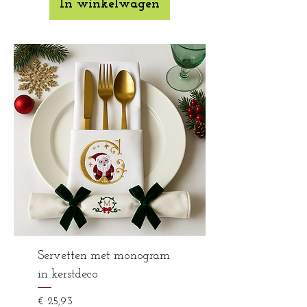
In winkelwagen
Servetten met monogram
in kerstdeco
Prijs
€ 25,93