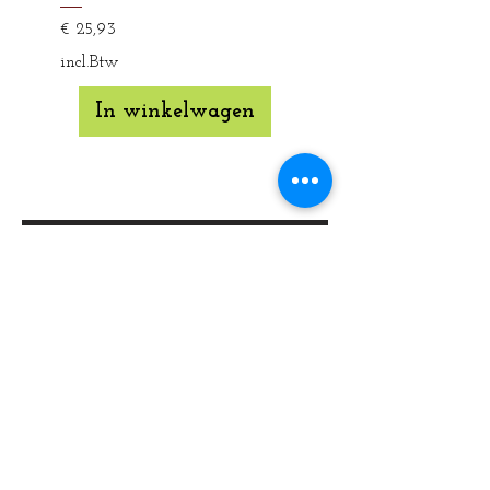
Prijs
€ 25,93
incl.Btw
In winkelwagen
Zakdoeken