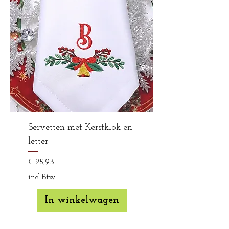
Servetten met Kerstklok en
letter
Prijs
€ 25,93
incl.Btw
In winkelwagen