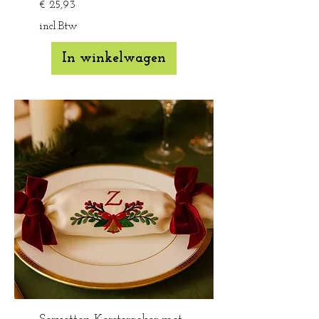
Prijs
€ 25,93
incl.Btw
In winkelwagen