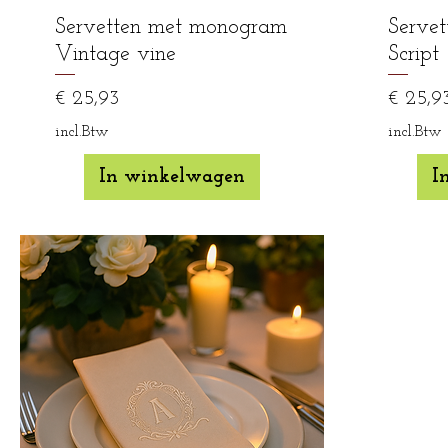
Servetten met monogram
Serve
Vintage vine
Script
Prijs
Prijs
€ 25,93
€ 25,9
incl.Btw
incl.Btw
In winkelwagen
I