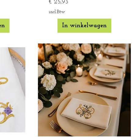
Prijs
€ 25,93
incl.Btw
en
In winkelwagen