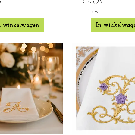
Prijs
3
€ 25,93
incl.Btw
n winkelwagen
In winkelwag