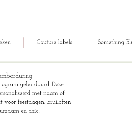
eken
Couture labels
Something Bl
amborduring
onogram geborduurd. Deze
rsonaliseerd met naam of
ct voor feestdagen, bruiloften
duurzaam en chic.