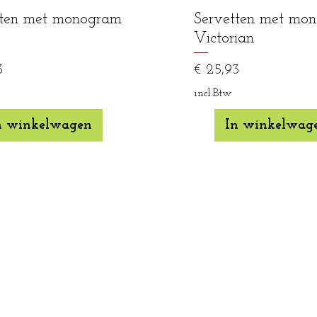
tten met monogram
Servetten met mo
Victorian
Prijs
3
€ 25,93
incl.Btw
n winkelwagen
In winkelwag