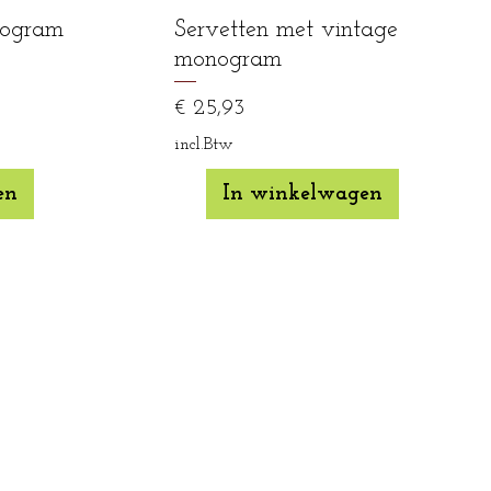
nogram
Servetten met vintage
monogram
Prijs
€ 25,93
incl.Btw
en
In winkelwagen