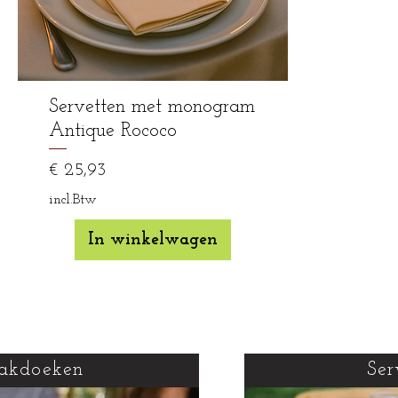
Servetten met monogram
Antique Rococo
Prijs
€ 25,93
incl.Btw
In winkelwagen
akdoeken
Ser