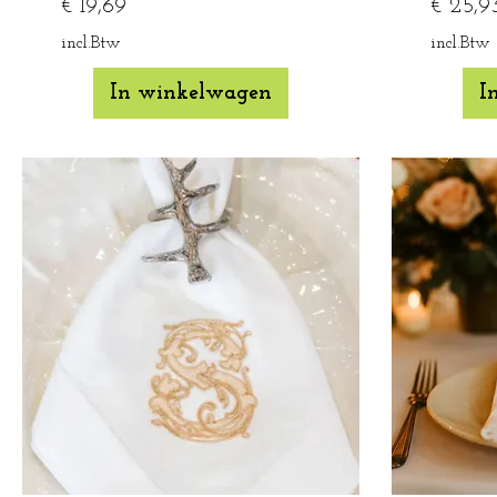
Prijs
Prijs
€ 19,69
€ 25,9
incl.Btw
incl.Btw
In winkelwagen
I