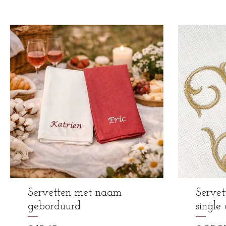
Servetten met naam
Serve
geborduurd
single