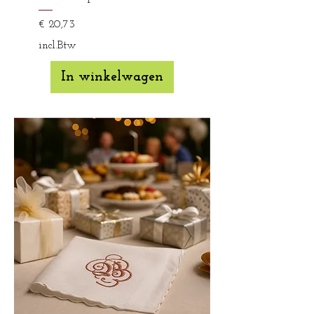
Prijs
€ 20,73
incl.Btw
In winkelwagen