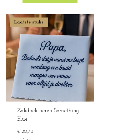
Laatste stuks
Zakdoek heren Something
Blue
Prijs
€ 20,73