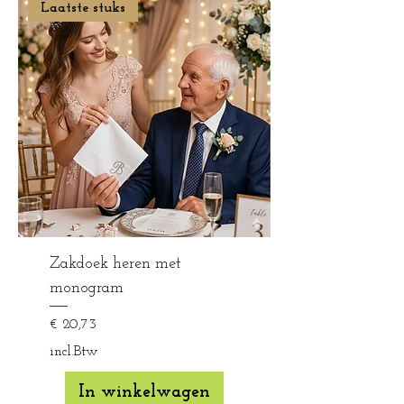
Laatste stuks
Zakdoek heren met
monogram
Prijs
€ 20,73
incl.Btw
In winkelwagen