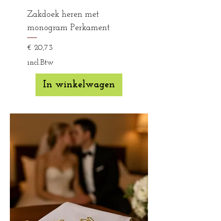
Zakdoek heren met
monogram Perkament
Prijs
€ 20,73
incl.Btw
In winkelwagen