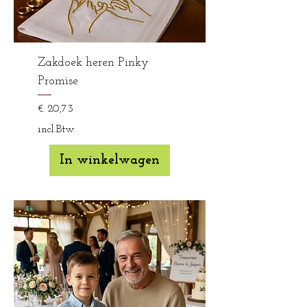
Zakdoek heren Pinky
Promise
Prijs
€ 20,73
incl.Btw
In winkelwagen