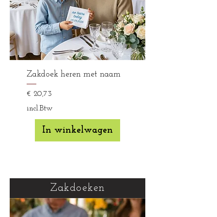
Zakdoek heren met naam
Prijs
€ 20,73
incl.Btw
In winkelwagen
Zakdoeken