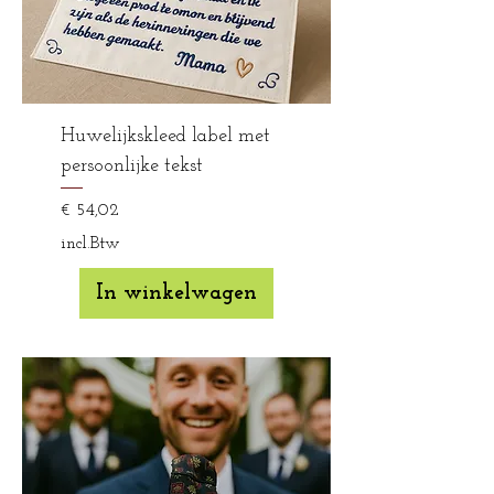
Huwelijkskleed label met
persoonlijke tekst
Prijs
€ 54,02
incl.Btw
In winkelwagen