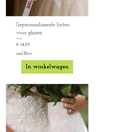
Gepersonaliseerde linten
voor glazen
Prijs
€ 14,95
incl.Btw
In winkelwagen