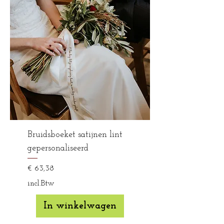
Bruidsboeket satijnen lint
gepersonaliseerd
Prijs
€ 63,38
incl.Btw
In winkelwagen