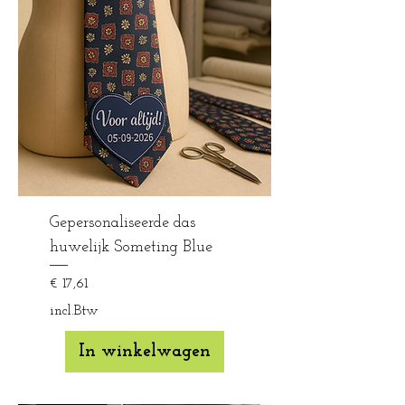
Gepersonaliseerde das
huwelijk Someting Blue
Prijs
€ 17,61
incl.Btw
In winkelwagen