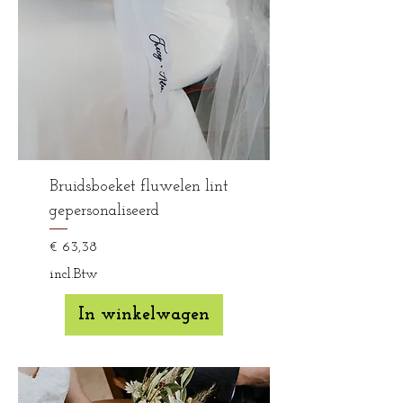
Bruidsboeket fluwelen lint
gepersonaliseerd
Prijs
€ 63,38
incl.Btw
In winkelwagen