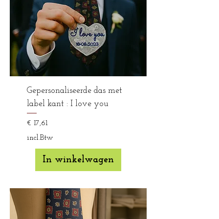
Gepersonaliseerde das met
label kant : I love you
Prijs
€ 17,61
incl.Btw
In winkelwagen