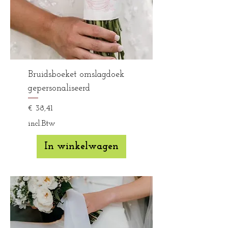
Bruidsboeket omslagdoek
gepersonaliseerd
Prijs
€ 38,41
incl.Btw
In winkelwagen