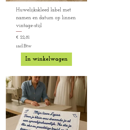
Huwelijkskleed label met
namen en datum op linnen
vintage-stijl
Prijs
€ 22,81
incl.Btw
In winkelwagen