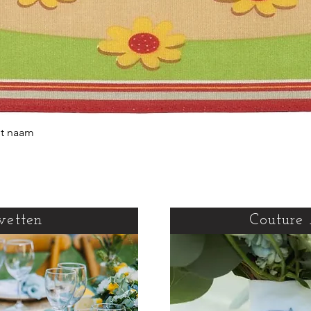
et naam
Snel overzicht
vetten
Couture 