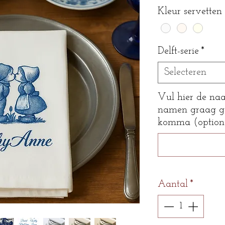
Kleur servetten
Delft-serie
*
Selecteren
Vul hier de naa
namen graag ge
komma (option
Aantal
*