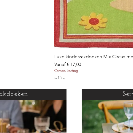
Luxe kinderzakdoeken Mix Circus m
Verkoopprijs
Vanaf
€ 17,00
Combo-korting
incl.Btw
akdoeken
Ser