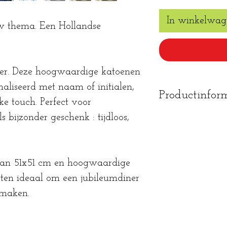
In winkelwag
uw thema. Een Hollandse
ter. Deze hoogwaardige katoenen
aliseerd met naam of initialen,
Productinfor
ke touch. Perfect voor
ls bijzonder geschenk : tijdloos,
mag op 40° 
mag in de dr
mag gestrek
an 51x51 cm en hoogwaardige
tten ideaal om een jubileumdiner
e maken.