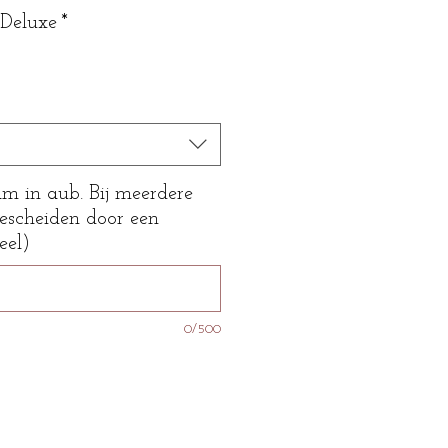
 Deluxe
*
m in aub. Bij meerdere
scheiden door een
eel)
0/500