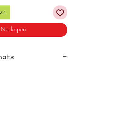
en
Nu kopen
matie
gewassen worden
oogkast
en worden