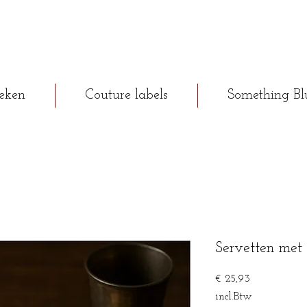
eken
Couture labels
Something Bl
Servetten met
Prijs
€ 25,93
incl.Btw