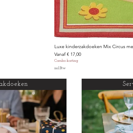
Luxe kinderzakdoeken Mix Circus m
Verkoopprijs
Vanaf
€ 17,00
Combo-korting
incl.Btw
akdoeken
Ser