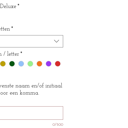
 Deluxe
*
etten
*
/ letter
*
enste naam en/of initiaal
 door een komma.
0/500