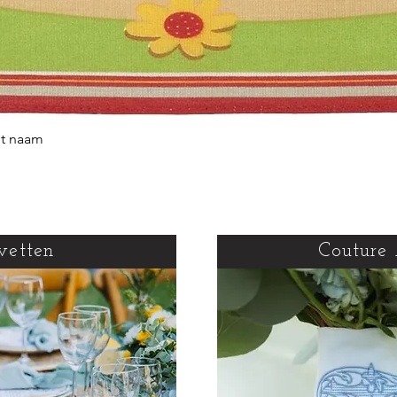
et naam
Snel overzicht
vetten
Couture 