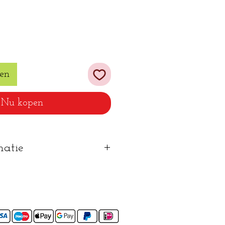
en
Nu kopen
matie
gewassen worden
oogkast
en worden