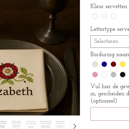
Kleur servetten
Lettertype serv
Selecteren
Borduring naam 
Vul hier de gew
in, gescheiden
(optioneel)