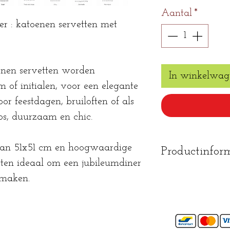
Aantal
*
er : katoenen servetten met
nen servetten worden
In winkelwag
 of initialen, voor een elegante
or feestdagen, bruiloften of als
oos, duurzaam en chic.
an 51x51 cm en hoogwaardige
Productinfor
tten ideaal om een jubileumdiner
mag op 40° 
e maken.
mag in de dr
mag gestrek