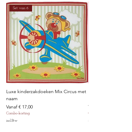
Set van 6
Luxe kinderzakdoeken Mix Circus met
Luxe kinderzakdoek
naam
met naam
Verkoopprijs
Verkoopprijs
Vanaf
€ 17,00
Vanaf
Combo-korting
Combo-korting
incl.Btw
incl.Btw