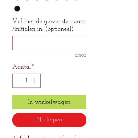
Vul hier de gewenste naam
/initialen in. (optioneel)
0/500
Aantal
*
In winkelwagen
Nu kopen