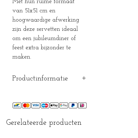
Met hun ruime formaat
van 51x51 cm en
hoogwaardige afwerking
zijn deze servetten ideaal
om een jubileumdiner of
feest extra bijzonder te
maken.
Productinformatie
mag op 40° gewassen
worden
mag in de droogkast
mag gestreken worden
Gerelateerde producten