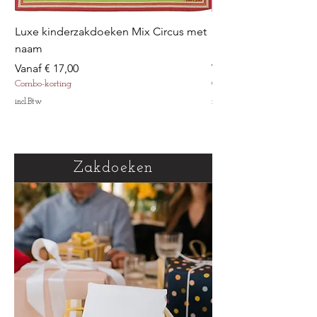
Luxe kinderzakdoeken Mix Circus met
Luxe kinderzakdoek
naam
met naam
Verkoopprijs
Verkoopprijs
Vanaf
€ 17,00
Vanaf
Combo-korting
Combo-korting
incl.Btw
incl.Btw
Zakdoeken