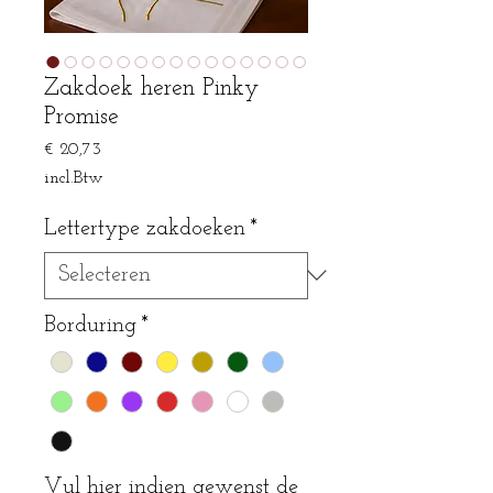
Zakdoek heren Pinky
Promise
Prijs
€ 20,73
incl.Btw
Lettertype zakdoeken
*
Borduring
*
Vul hier indien gewenst de