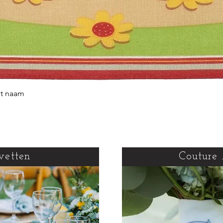
et naam
Snel overzicht
vetten
Couture 