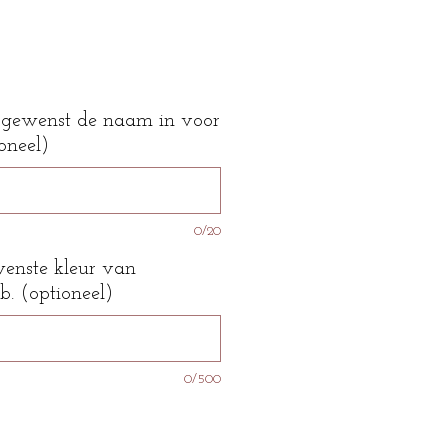
n gewenst de naam in voor
oneel)
0/20
wenste kleur van
b. (optioneel)
0/500