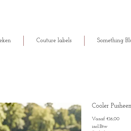
eken
Couture labels
Something Bl
Cooler Pushee
Verko
Vanaf
€16,00
incl.Btw