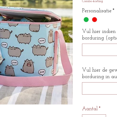
Combo-korting
Personalisatie
*
Vul hier indie
borduring (opti
Vul hier de ge
borduring in au
Aantal
*