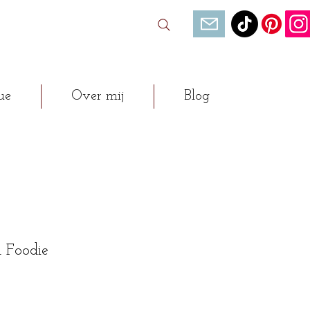
ue
Over mij
Blog
n Foodie
opprijs