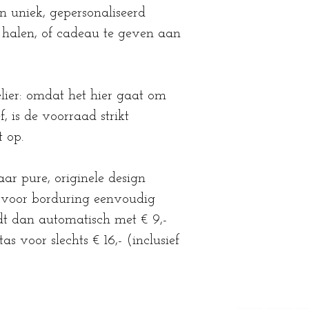
 uniek, gepersonaliseerd
e halen, of cadeau te geven aan
lier: omdat het hier gaat om
f, is de voorraad strikt
t op.
aar pure, originele design
e voor borduring eenvoudig
rdt dan automatisch met € 9,-
s voor slechts € 16,- (inclusief