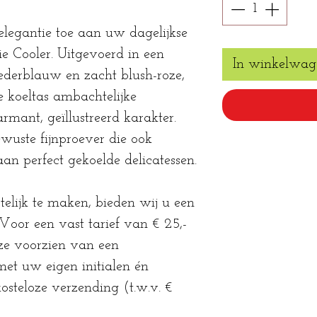
elegantie toe aan uw dagelijkse
e Cooler. Uitgevoerd in een
In winkelwag
ederblauw en zacht blush-roze,
 koeltas ambachtelijke
armant, geïllustreerd karakter.
wuste fijnproever die ook
n perfect gekoelde delicatessen.
telijk te maken, bieden wij u een
. Voor een vast tarief van € 25,-
ze voorzien van een
et uw eigen initialen én
kosteloze verzending (t.w.v. €