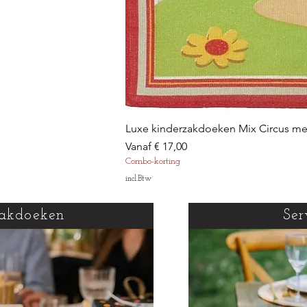
Luxe kinderzakdoeken Mix Circus m
Verkoopprijs
Vanaf
€ 17,00
Combo-korting
incl.Btw
akdoeken
Ser