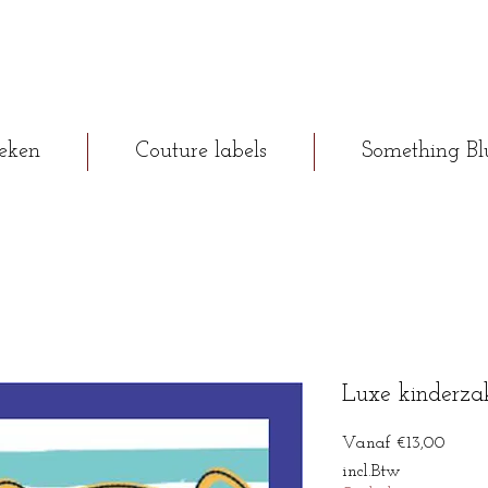
eken
Couture labels
Something Bl
Luxe kinderz
Verko
Vanaf
€13,00
incl.Btw