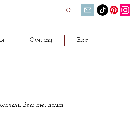
ue
Over mij
Blog
akdoeken Beer met naam
opprijs