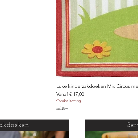
Luxe kinderzakdoeken Mix Circus m
Verkoopprijs
Vanaf
€ 17,00
Combo-korting
incl.Btw
akdoeken
Ser