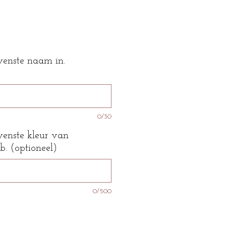
wenste naam in.
0/30
wenste kleur van
b. (optioneel)
0/500