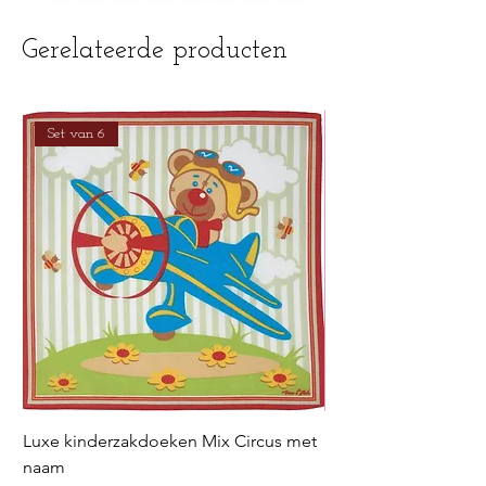
mag gestreken worden
Gerelateerde producten
Set van 6
Luxe kinderzakdoeken Mix Circus met
Luxe kinderzakdoek
naam
met naam