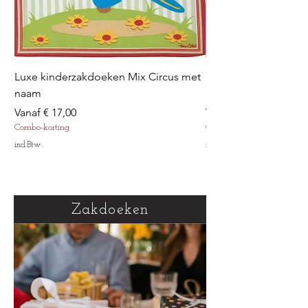
Luxe kinderzakdoeken Mix Circus met
Luxe kinderzakdoek
naam
met naam
Verkoopprijs
Verkoopprijs
Vanaf
€ 17,00
Vanaf
Combo-korting
Combo-korting
incl.Btw
incl.Btw
Zakdoeken