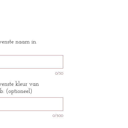
wenste naam in.
0/30
wenste kleur van
b. (optioneel)
0/500