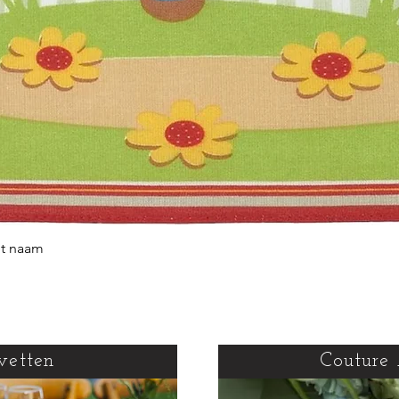
et naam
Snel overzicht
vetten
Couture 