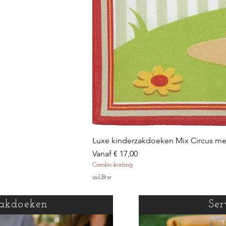
Luxe kinderzakdoeken Mix Circus m
Verkoopprijs
Vanaf
€ 17,00
Combo-korting
incl.Btw
akdoeken
Ser