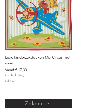
Luxe kinderzakdoeken Mix Circus met
Luxe kinderzakdoek
naam
met naam
Verkoopprijs
Verkoopprijs
Vanaf
€ 17,00
Vanaf
Combo-korting
Combo-korting
incl.Btw
incl.Btw
Zakdoeken