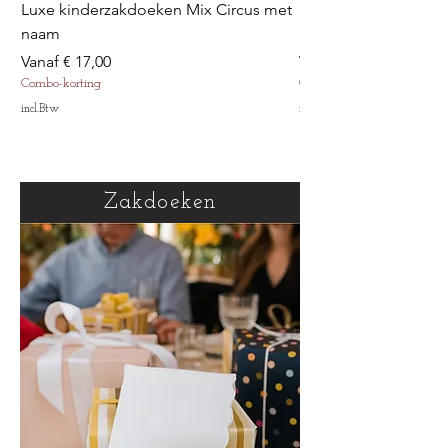
Luxe kinderzakdoeken Mix Circus met
Luxe kinderzakdoek
naam
met naam
Verkoopprijs
Verkoopprijs
Vanaf
€ 17,00
Vanaf
Combo-korting
Combo-korting
incl.Btw
incl.Btw
Zakdoeken