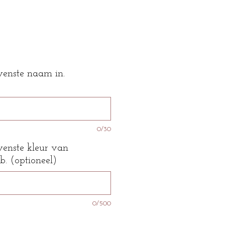
wenste naam in.
0/30
wenste kleur van
b. (optioneel)
0/500