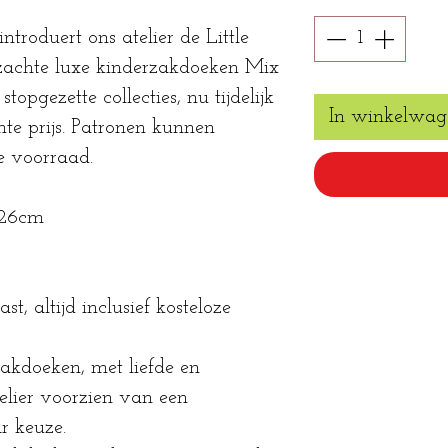
introduert ons atelier de Little
, zachte luxe kinderzakdoeken Mix
opgezette collecties, nu tijdelijk
In winkelwag
te prijs. Patronen kunnen
e voorraad.
x26cm
st, altijd inclusief kosteloze
zakdoeken, met liefde en
lier voorzien van een
 keuze.