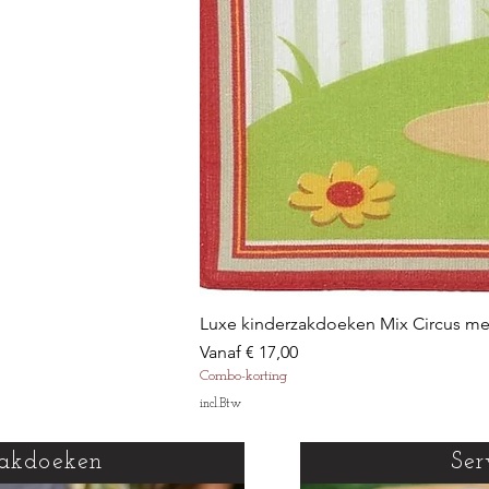
Luxe kinderzakdoeken Mix Circus m
Verkoopprijs
Vanaf
€ 17,00
Combo-korting
incl.Btw
akdoeken
Ser