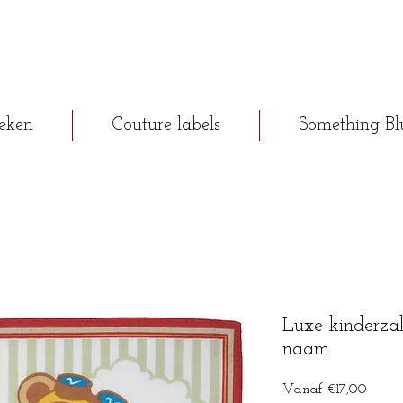
eken
Couture labels
Something Bl
Luxe kinderza
naam
Verko
Vanaf
€17,00