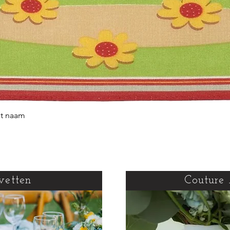
et naam
Snel overzicht
vetten
Couture 