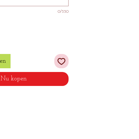
0/330
en
Nu kopen