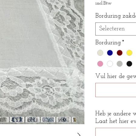
incl.Btw
Borduring zakd
Selecteren
Borduring
*
Vul hier de gewe
Heb je andere 
Laat het hier e