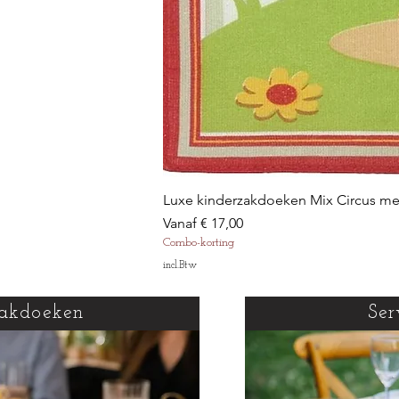
Luxe kinderzakdoeken Mix Circus m
Verkoopprijs
Vanaf
€ 17,00
Combo-korting
incl.Btw
akdoeken
Ser