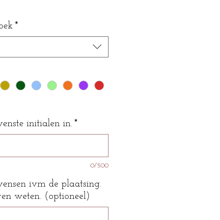
oek
*
nste initialen in.
*
0/500
wensen ivm de plaatsing.
ven weten. (optioneel)