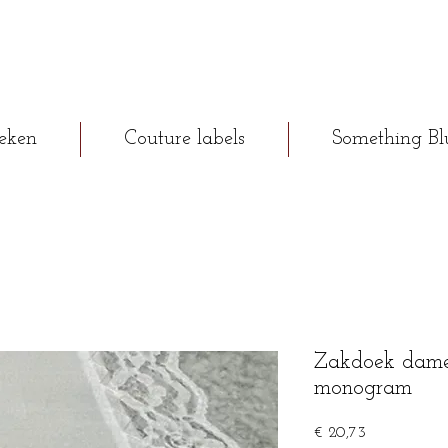
eken
Couture labels
Something Bl
Zakdoek dame
monogram
Prijs
€ 20,73