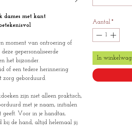
ek dames met kant
Aantal
*
betekenisvol
een moment van ontroering of
deze gepersonaliseerde
In winkelwag
 het bijzonder.
id of een tedere herinnering
et zorg geborduurd.
oeken zijn niet alleen praktisch,
borduurd met je naam, initialen
 geeft. Voor in je handtas,
d bij de hand, altijd helemaal jij.