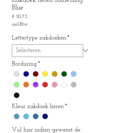
Zakdoek heren Something
Blue
Prijs
€ 20,73
incl.Btw
Lettertype zakdoeken
*
Borduring
*
Kleur zakdoek heren
*
Vul hier indien gewenst de