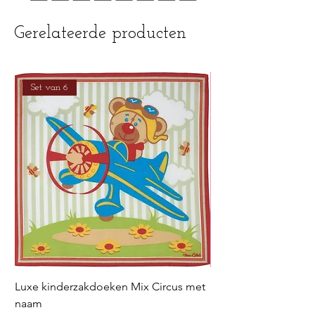
Gerelateerde producten
Set van 6
Luxe kinderzakdoeken Mix Circus met
Luxe kinderzakdoek
naam
met naam